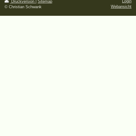
Login
Druckversion
|
Sitemap
Webansicht
© Christian Schwank